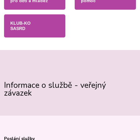
pro děti a mládež
pomoc
KLUB-KO
SASRD
Informace o službě - veřejný
závazek
Poslání služby