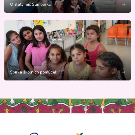
O zlatý míč Šumbarku
Sbírka školních pomůcek