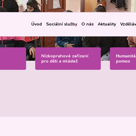
Úvod
Sociální služby
O nás
Aktuality
Vzděláv
Nízkoprahové zařízení
Humanitá
pro děti a mládež
pomoc