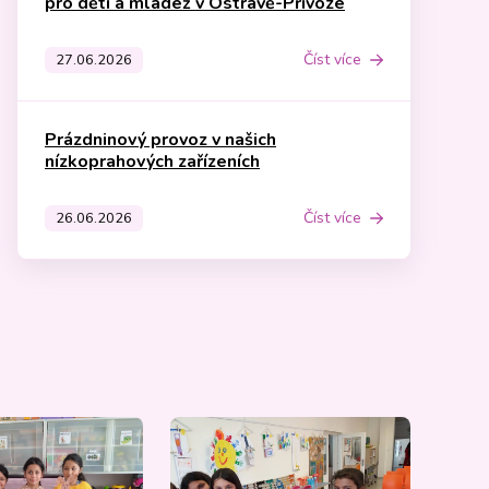
pro děti a mládež v Ostravě-Přívoze
Číst více
27.06.2026
Prázdninový provoz v našich
nízkoprahových zařízeních
Číst více
26.06.2026