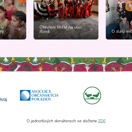
 v
Otevření hřiště na ulici
ry
Jílová
O zlatý mí
O jednotlivých donátorech se dočtete
ZDE