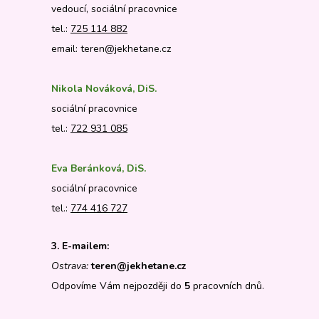
vedoucí, sociální pracovnice
tel.:
725 114 882
email: teren@jekhetane.cz
Nikola Nováková, DiS.
sociální pracovnice
tel.:
722 931 085
Eva Beránková, DiS.
sociální pracovnice
tel.:
774 416 727
3. E-mailem:
Ostrava:
teren@jekhetane.cz
Odpovíme Vám nejpozději do
5
pracovních dnů.