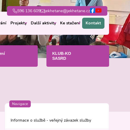
596 136 609
jekhetane@jekhetane.cz
ání
Projekty
Další aktivity
Ke stažení
Kontakt
rní
KLUB-KO
SASRD
Navigace
Informace o službě - veřejný závazek služby