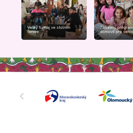
Velký turnaj ve stolním
Zábavný program
tenise
domově pro senio