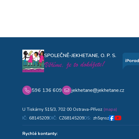
SPOLEČNĚ-JEKHETANE, O. P. S.
596 136 609
jekhetane@jekhetane.cz
U Tiskárny 515/3, 702 00 Ostrava-Přívoz
(mapa)
IČ:
68145209
DIČ:
CZ68145209
DS:
zh5qnsz
Rychlé kontanty: