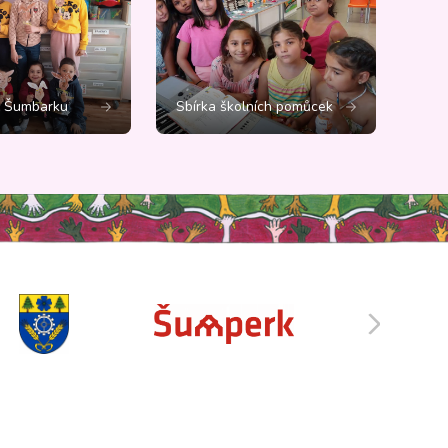
č Šumbarku
Sbírka školních pomůcek