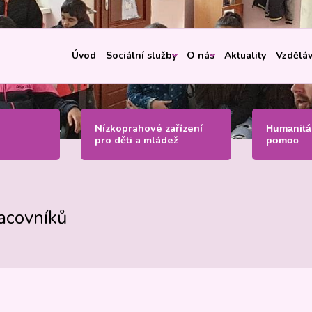
Úvod
Sociální služby
O nás
Aktuality
Vzděláv
Nízkoprahové zařízení
Humanitá
pro děti a mládež
pomoc
racovníků