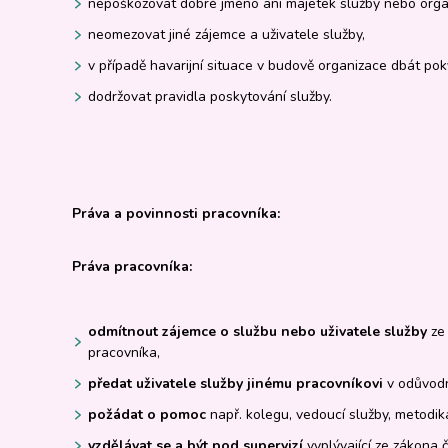
nepoškozovat dobré jméno ani majetek služby nebo orga
neomezovat jiné zájemce a uživatele služby,
v případě havarijní situace v budově organizace dbát po
dodržovat pravidla poskytování služby.
Práva a povinnosti
pracovníka:
Práva pracovníka:
odmítnout zájemce o službu nebo uživatele služby
ze
pracovníka,
předat uživatele služby jinému pracovníkovi
v odůvodn
požádat o pomoc
např. kolegu, vedoucí služby, metodika
vzdělávat se a být pod supervizí
vyplývající ze zákona 