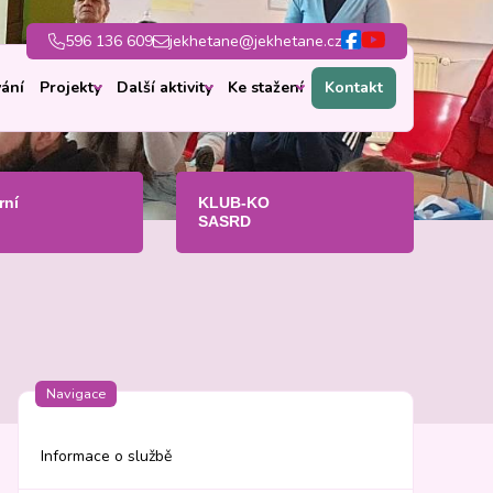
596 136 609
jekhetane@jekhetane.cz
ání
Projekty
Další aktivity
Ke stažení
Kontakt
rní
KLUB-KO
SASRD
Navigace
Informace o službě