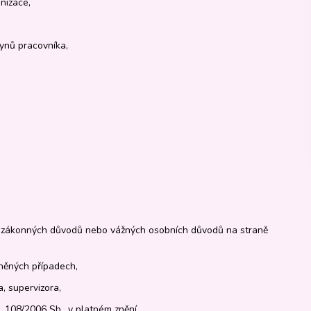
nizace,
kynů pracovníka,
 zákonných důvodů nebo vážných osobních důvodů na straně
ěných případech,
, supervizora,
č. 108/2006 Sb., v platném znění,