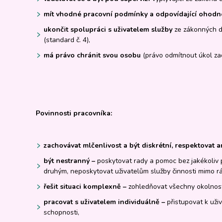
mít vhodné pracovní podmínky a odpovídající ohodn
ukončit spolupráci s uživatelem služby
ze zákonných d
(standard č. 4),
má právo chránit
svou osobu
(právo odmítnout úkol za
Povinnosti pracovníka:
zachovávat mlčenlivost a být diskrétní, respektovat 
být nestranný –
poskytovat rady a pomoc bez jakékoliv 
druhým, neposkytovat uživatelům služby činnosti mimo r
řešit situaci komplexně –
zohledňovat všechny okolnosti
pracovat s uživatelem individuálně –
přistupovat k uži
schopnosti,