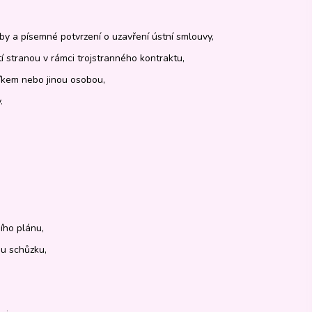
by a písemné potvrzení o uzavření ústní smlouvy,
í stranou v rámci trojstranného kontraktu,
níkem nebo jinou osobou,
.
ího plánu,
u schůzku,