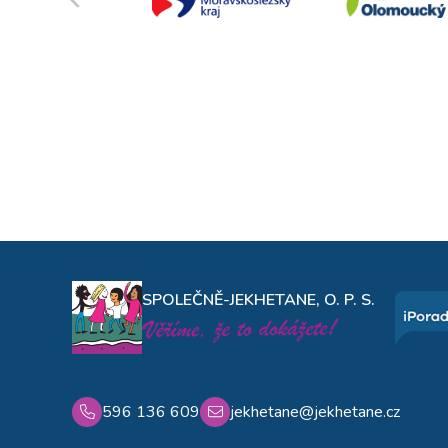
SPOLEČNĚ-JEKHETANE, O. P. S.
596 136 609
jekhetane@jekhetane.cz