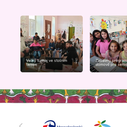
Velký turnaj ve stolním
Zábavný program
tenise
domově pro senio