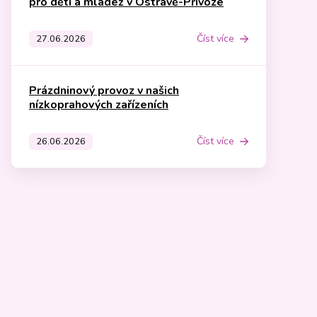
pro děti a mládež v Ostravě-Přívoze
Číst více
27.06.2026
Prázdninový provoz v našich
nízkoprahových zařízeních
Číst více
26.06.2026