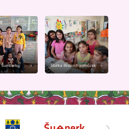
č Šumbarku
Sbírka školních pomůcek