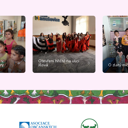
 v
Otevření hřiště na ulici
ry
Jílová
O zlatý mí