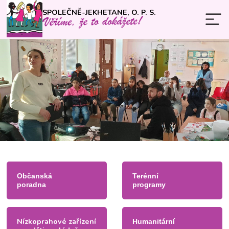
SPOLEČNĚ-JEKHETANE, O. P. S.
Občanská
Terénní
poradna
programy
Nízkoprahové zařízení
Humanitární