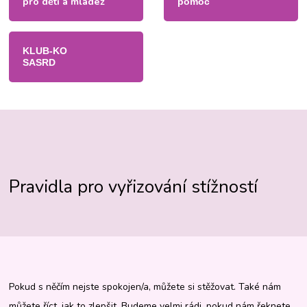
pro děti a mládež
pomoc
KLUB-KO
SASRD
Pravidla pro vyřizování stížností
Pokud s něčím nejste spokojen/a, můžete si stěžovat. Také nám
můžete říct, jak to zlepšit. Budeme velmi rádi, pokud nám řeknete