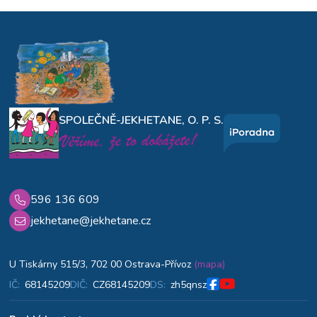
SPOLEČNĚ-JEKHETANE, O. P. S.
596 136 609
jekhetane@jekhetane.cz
U Tiskárny 515/3, 702 00 Ostrava-Přívoz
(mapa)
IČ:
68145209
DIČ:
CZ68145209
DS:
zh5qnsz