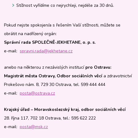
Stížnost vyřídíme co nejrychleji, nejdéle za 30 dnů.
Pokud nejste spokojen/a s řešením Vaší stížnosti, můžete se
obrátit na nadřízený orgán:
Správní rada SPOLEČNĚ-JEKHETANE, o. p. s.
e-mail:
spravni.rada@jekhetane.cz
anebo na některou z nezávislých institucí
pro Ostravu:
Magistrát města Ostravy, Odbor sociálních věcí
a zdravotnictví
Prokešovo nám. 8, 729 30 Ostrava, tel. 599 444 444
e-mail:
posta@ostrava.cz
Krajský úřad – Moravskoslezský kraj, odbor sociálních věcí
28. října 117, 702 18 Ostrava, tel.: 595 622 222
e-mail:
posta@msk.cz