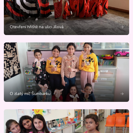
Otevření hřiště na ulici Jílová
O zlatý míč Šumbarku