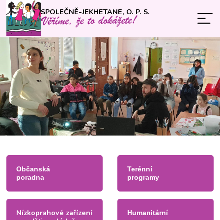
SPOLEČNĚ-JEKHETANE, O. P. S.
Občanská
Terénní
poradna
programy
Nízkoprahové zařízení
Humanitární