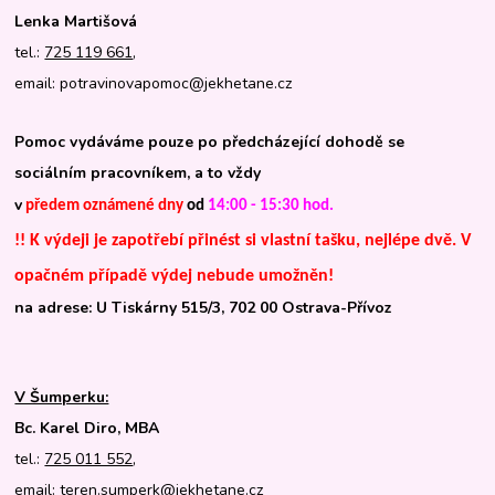
Lenka Martišová
tel.:
725 119 661
,
email: potravinovapomoc@jekhetane.cz
Pomoc vydáváme pouze po předcházející dohodě se
sociálním pracovníkem, a to vždy
v
předem oznámené dny
od
14:00 - 15:30 hod.
!! K výdeji je zapotřebí přinést si vlastní tašku, nejlépe dvě. V
opačném případě výdej nebude umožněn!
na adrese: U Tiskárny 515/3, 702 00 Ostrava-Přívoz
V Šumperku:
Bc. Karel Diro, MBA
tel.:
725 011 552
,
email: teren.sumperk@jekhetane.cz