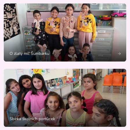
O zlatý míč Šumbarku
Sbírka školních pomůcek