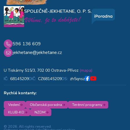
SPOLEČNĚ-JEKHETANE, O. P. S.
596 136 609
jekhetane@jekhetane.cz
U Tiskárny 515/3, 702 00 Ostrava-Přívoz
(mapa)
IČ:
68145209
DIČ:
CZ68145209
DS:
zh5qnsz
Rychlé kontanty:
Vedení
Občanská poradna
Terénní programy
KLUB-KO
NZDM
© 2026. All rights reserved.