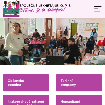
SPOLEČNĚ-JEKHETANE, O. P. S.
Občanská
Terénní
poradna
programy
Nízkoprahové zařízení
Humanitární