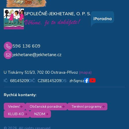
SPOLEČNĚ-JEKHETANE, O. P. S.
596 136 609
jekhetane@jekhetane.cz
U Tiskárny 515/3, 702 00 Ostrava-Přívoz
(mapa)
IČ:
68145209
DIČ:
CZ68145209
DS:
zh5qnsz
Rychlé kontanty:
Vedení
Občanská poradna
Terénní programy
KLUB-KO
NZDM
© 2026. All rights reserved.