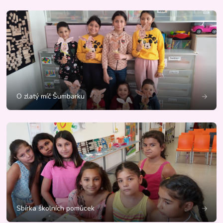
O zlatý míč Šumbarku
Sbírka školních pomůcek