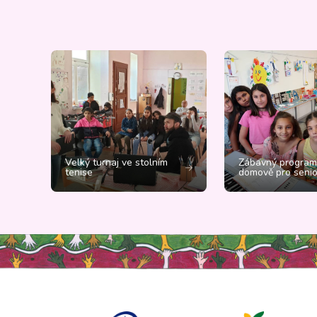
Velký turnaj ve stolním
Zábavný program
tenise
domově pro senio