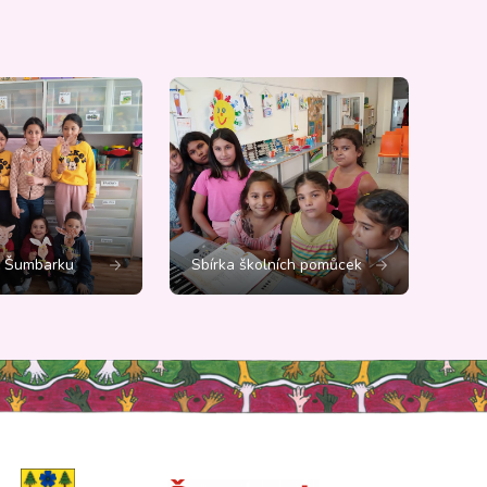
č Šumbarku
Sbírka školních pomůcek