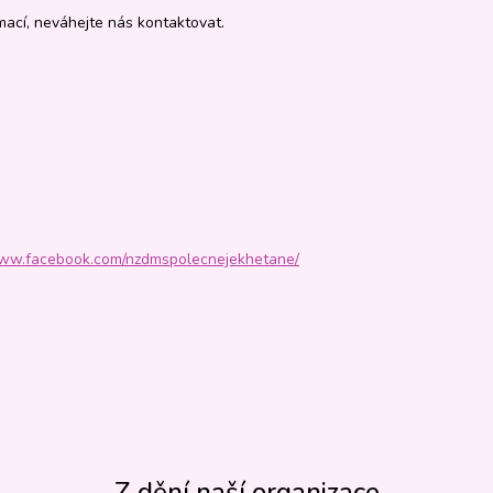
rmací, neváhejte nás kontaktovat.
www.facebook.com/nzdmspolecnejekhetane/
Z dění naší organizace