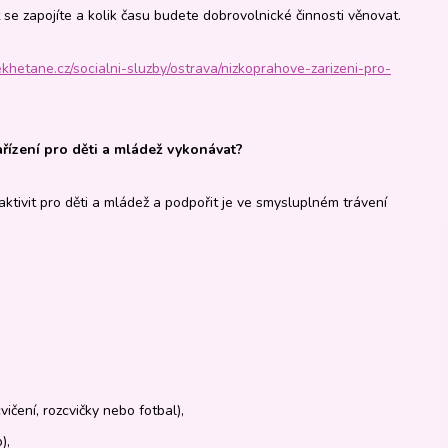
t se zapojíte a kolik času budete dobrovolnické činnosti věnovat.
khetane.cz/socialni-sluzby/ostrava/nizkoprahove-zarizeni-pro-
ízení pro děti a mládež vykonávat?
ktivit pro děti a mládež a podpořit je ve smysluplném trávení
ičení, rozcvičky nebo fotbal),
),