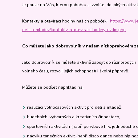
Je pouze na Vás, kterou pobočku si zvolíte, do jakých aktivi
Kontakty a otevírací hodiny našich poboček:
https://www.je
deti-a-mladez/kontakty-a-oteviraci-hodiny-nzdm.php
Co můžete jako dobrovolník v našem nízkoprahovém zař
Jako dobrovolník se můžete aktivně zapojit do různorodých a
volného času, rozvoji jejich schopností i školní přípravě.
Můžete se podílet například na:
realizaci volnočasových aktivit pro děti a mládež,
hudebních, výtvarných a kreativních činnostech,
sportovních aktivitách (např. pohybové hry, jednoduché cv
nácviku tanečních aktivit (např. disco dance nebo hip hop