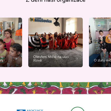
 v
Otevření hřiště na ulici
ry
Jílová
O zlatý mí