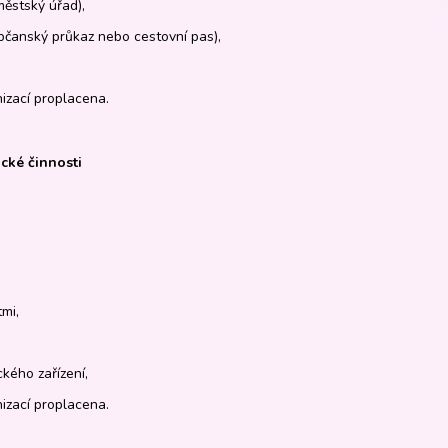
městský úřad),
(občanský průkaz nebo cestovní pas),
izací proplacena.
cké činnosti
tmi,
kého zařízení,
izací proplacena.