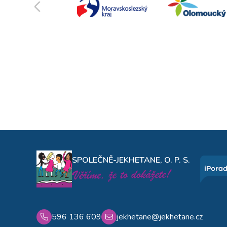
SPOLEČNĚ-JEKHETANE, O. P. S.
596 136 609
jekhetane@jekhetane.cz