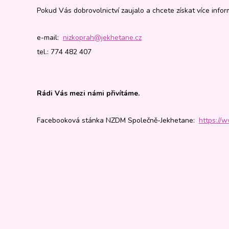
Pokud Vás dobrovolnictví zaujalo a chcete získat více info
e-mail:
nizkoprah@jekhetane.cz
tel.: 774 482 407
Rádi Vás mezi námi přivítáme.
Facebooková stánka NZDM Společně-Jekhetane:
https://