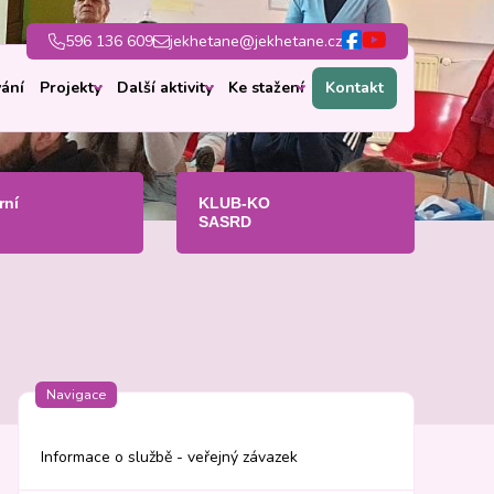
596 136 609
jekhetane@jekhetane.cz
ání
Projekty
Další aktivity
Ke stažení
Kontakt
rní
KLUB-KO
SASRD
Navigace
Informace o službě - veřejný závazek