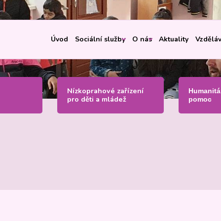
Úvod
Sociální služby
O nás
Aktuality
Vzděláv
Nízkoprahové zařízení
Humanitá
pro děti a mládež
pomoc