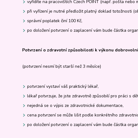
vyřídíte na pracovištích Czech POINT (např. pošta nebo 
při vyřízení je nutné předložit platný doklad totožnosti 
správní poplatek činí 100 Kč,
po doložení potvrzení o zaplacení vám bude částka organ
Potvrzení o zdravotní způsobilosti k výkonu dobrovolni
(potvrzení nesmí být starší než 3 měsíce)
potvrzení vystaví váš praktický lékař,
lékař potvrzuje, že jste zdravotně způsobilí pro práci s dě
nejedná se o výpis ze zdravotnické dokumentace,
cena potvrzení se může lišit podle konkrétního zdravotnic
po doložení potvrzení o zaplacení vám bude částka organ