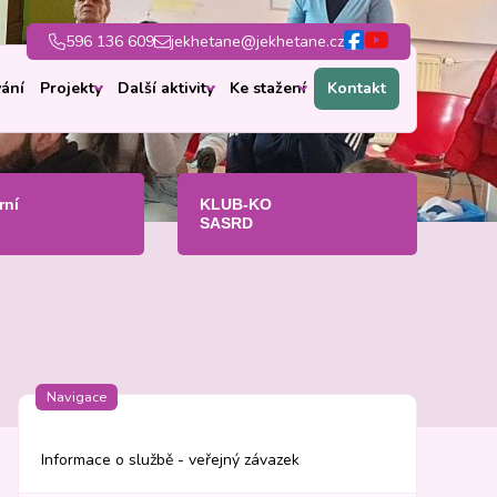
596 136 609
jekhetane@jekhetane.cz
ání
Projekty
Další aktivity
Ke stažení
Kontakt
rní
KLUB-KO
SASRD
Navigace
Informace o službě - veřejný závazek