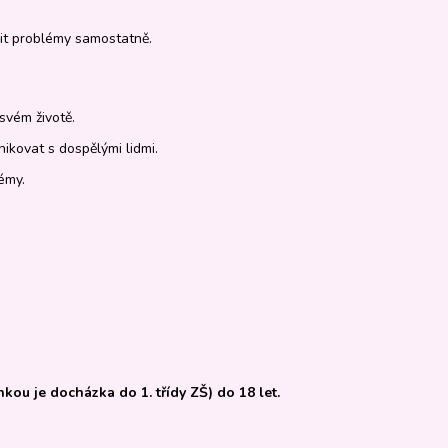
šit problémy samostatně.
svém životě.
kovat s dospělými lidmi.
émy.
kou je docházka do 1. třídy ZŠ) do 18 let.