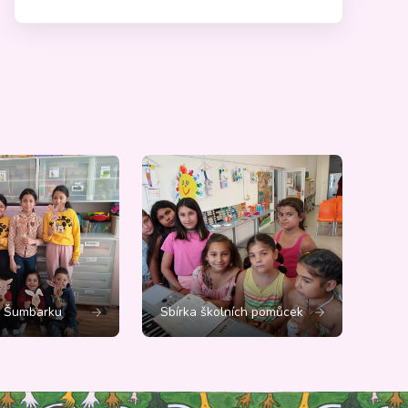
č Šumbarku
Sbírka školních pomůcek