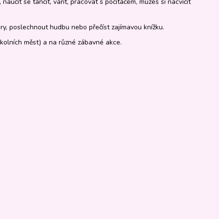
naučit se tančit, vařit, pracovat s počítačem, můžeš si nacvičit
ry, poslechnout hudbu nebo přečíst zajímavou knížku.
okolních měst) a na různé zábavné akce.