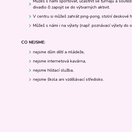
Můžeš s námi sportovat, účastnit se turnajů a soutěží, 
divadlo či zapojit se do výtvarných aktivit.
V centru si můžeš zahrát ping-pong, stolní deskové h
Můžeš s námi i na výlety (např. poznávací výlety do 
CO NEJSME:
nejsme dům dětí a mládeže,
nejsme internetová kavárna,
nejsme hlídací služba,
nejsme škola ani vzdělávací středisko.