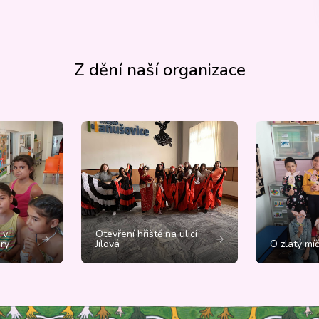
Z dění naší organizace
 v
Otevření hřiště na ulici
ry
Jílová
O zlatý mí