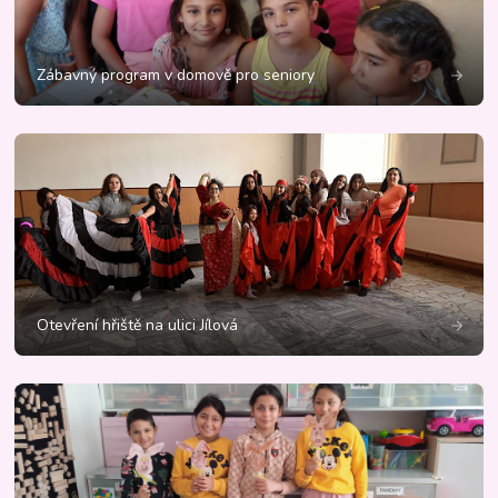
Zábavný program v domově pro seniory
Otevření hřiště na ulici Jílová