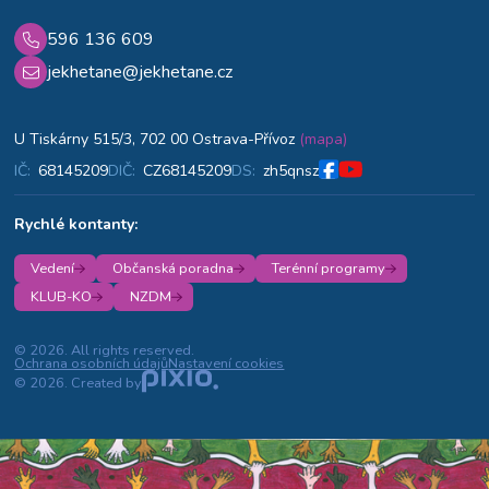
596 136 609
jekhetane@jekhetane.cz
U Tiskárny 515/3, 702 00 Ostrava-Přívoz
(mapa)
IČ:
68145209
DIČ:
CZ68145209
DS:
zh5qnsz
Rychlé kontanty:
Vedení
Občanská poradna
Terénní programy
KLUB-KO
NZDM
© 2026. All rights reserved.
Ochrana osobních údajů
Nastavení cookies
© 2026. Created by