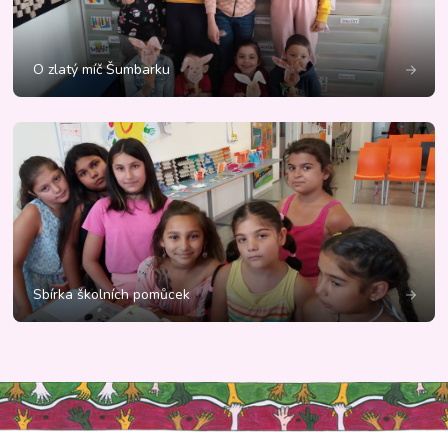
O zlatý míč Šumbarku
Sbírka školních pomůcek