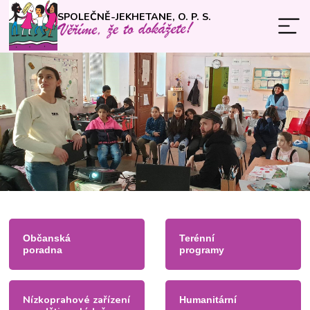
SPOLEČNĚ-JEKHETANE, O. P. S.
Občanská
Terénní
poradna
programy
Nízkoprahové zařízení
Humanitární