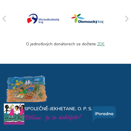
O jednotlivých donátorech se dočtete
ZDE
SPOLEČNĚ-JEKHETANE, O. P. S.