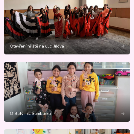
Otevření hřiště na ulici Jílová
O zlatý míč Šumbarku