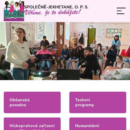
SPOLEČNĚ-JEKHETANE, O. P. S.
Občanská
Terénní
poradna
programy
Nízkoprahové zařízení
Humanitární