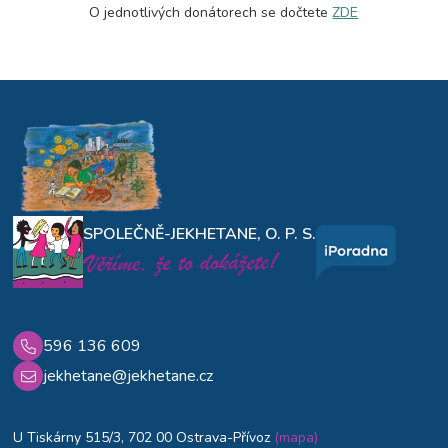
O jednotlivých donátorech se dočtete
ZDE
SPOLEČNĚ-JEKHETANE, O. P. S.
596 136 609
jekhetane@jekhetane.cz
U Tiskárny 515/3, 702 00 Ostrava-Přívoz
(mapa)