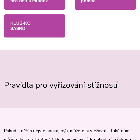
pro děti a mládež
pomoc
KLUB-KO
SASRD
Pravidla pro vyřizování stížností
Pokud s něčím nejste spokojen/a, můžete si stěžovat. Také nám
můžete říct, jak to zlepšit. Budeme velmi rádi, pokud nám řeknete