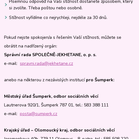
Písemnou odpověď na Vaši stížnost dostanete způsobem, který
si zvolíte. Třeba poštou nebo osobně.
Stížnost vyřídíme co nejrychleji, nejdéle za 30 dnů.
Pokud nejste spokojen/a s řešením Vaší stížnosti, můžete se
obrátit na nadřízený orgán:
Správní rada SPOLEČNĚ-JEKHETANE, o. p. s.
e-mail:
spravni.rada@jekhetane.cz
anebo na některou z nezávislých institucí
pro Šumperk:
Městský úřad Šumperk, odbor sociálních věcí
Lautnerova 920/1, Šumperk 787 01, tel.: 583 388 111
e-mail:
posta@sumperk.cz
Krajský úřad – Olomoucký kraj, odbor sociálních věcí
Jeremenkova 40b, 779 11 Olomouc – 8. patro, tel.: 585 508 220,