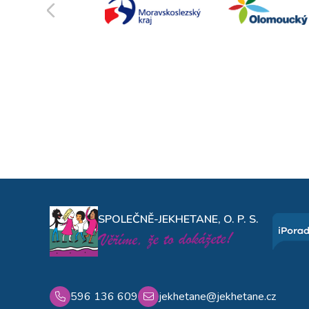
SPOLEČNĚ-JEKHETANE, O. P. S.
596 136 609
jekhetane@jekhetane.cz