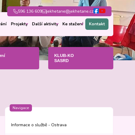
596 136 609
jekhetane@jekhetane.cz
ání
Projekty
Další aktivity
Ke stažení
Kontakt
rní
KLUB-KO
SASRD
Navigace
Informace o službě - Ostrava