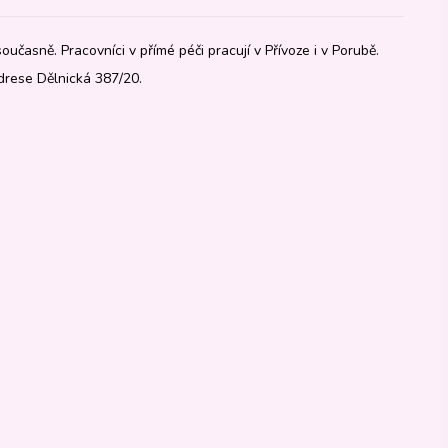
oučasně. Pracovníci v přímé péči pracují v Přívoze i v Porubě.
drese Dělnická 387/20.