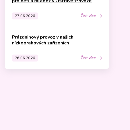
pro děti a mládež v Ostravě-Přívoze
Číst více
27.06.2026
Prázdninový provoz v našich
nízkoprahových zařízeních
Číst více
26.06.2026