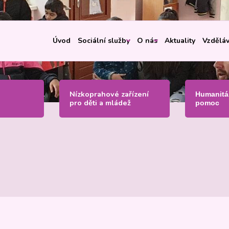
Úvod
Sociální služby
O nás
Aktuality
Vzděláv
Nízkoprahové zařízení
Humanitá
pro děti a mládež
pomoc