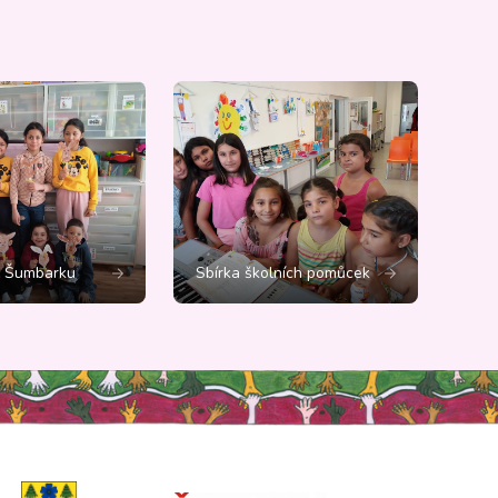
č Šumbarku
Sbírka školních pomůcek