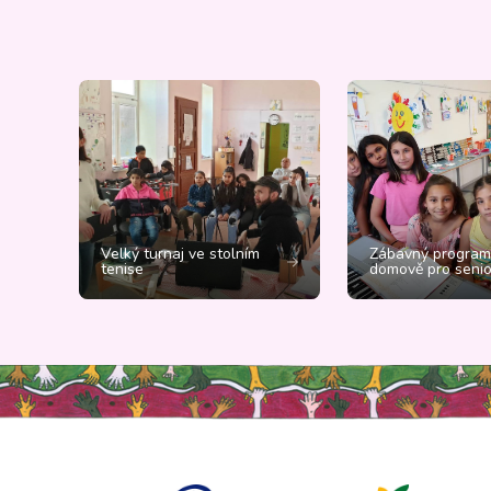
Velký turnaj ve stolním
Zábavný program
tenise
domově pro senio