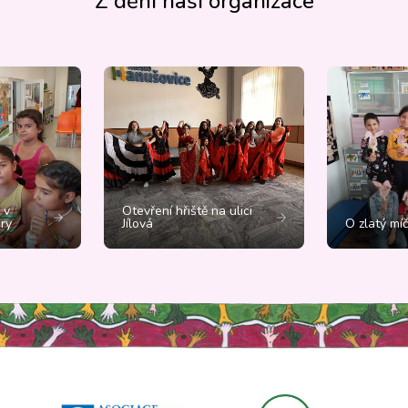
Z dění naší organizace
 v
Otevření hřiště na ulici
ry
Jílová
O zlatý mí