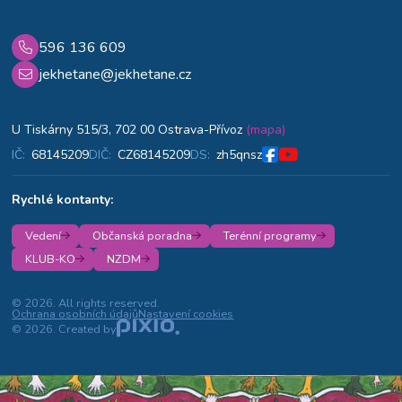
596 136 609
jekhetane@jekhetane.cz
U Tiskárny 515/3, 702 00 Ostrava-Přívoz
(mapa)
IČ:
68145209
DIČ:
CZ68145209
DS:
zh5qnsz
Rychlé kontanty:
Vedení
Občanská poradna
Terénní programy
KLUB-KO
NZDM
© 2026. All rights reserved.
Ochrana osobních údajů
Nastavení cookies
© 2026. Created by