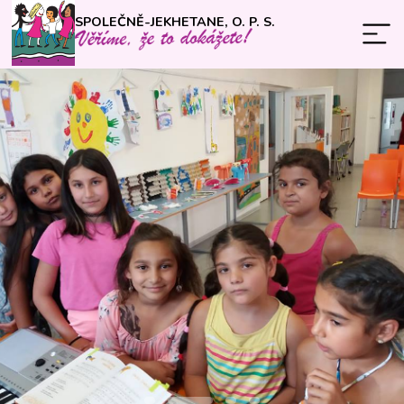
SPOLEČNĚ-JEKHETANE, O. P. S.