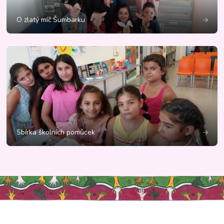
O zlatý míč Šumbarku
Sbírka školních pomůcek