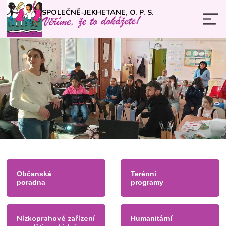
SPOLEČNĚ-JEKHETANE, O. P. S.
Občanská
Terénní
poradna
programy
Nízkoprahové zařízení
Humanitární