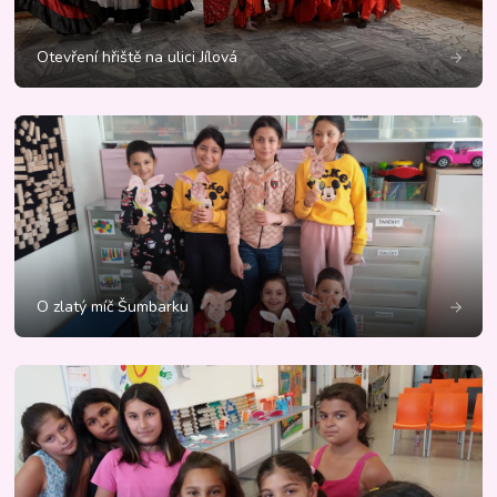
Otevření hřiště na ulici Jílová
O zlatý míč Šumbarku