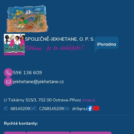
SPOLEČNĚ-JEKHETANE, O. P. S.
596 136 609
jekhetane@jekhetane.cz
U Tiskárny 515/3, 702 00 Ostrava-Přívoz
(mapa)
IČ:
68145209
DIČ:
CZ68145209
DS:
zh5qnsz
Rychlé kontanty: