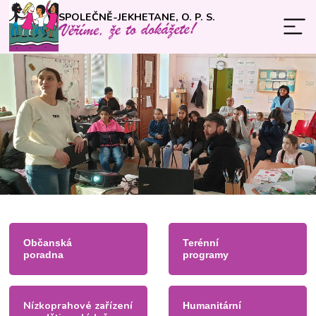
SPOLEČNĚ-JEKHETANE, O. P. S.
Občanská
Terénní
poradna
programy
Nízkoprahové zařízení
Humanitární