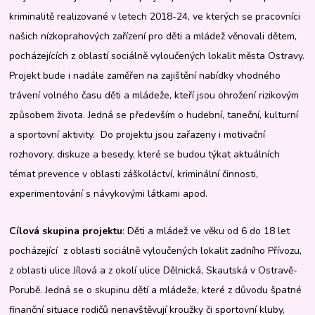
kriminalitě realizované v letech 2018-24, ve kterých se pracovníci
našich nízkoprahových zařízení pro děti a mládež věnovali dětem,
pocházejících z oblastí sociálně vyloučených lokalit města Ostravy.
Projekt bude i nadále zaměřen na zajištění nabídky vhodného
trávení volného času děti a mládeže, kteří jsou ohrožení rizikovým
způsobem života. Jedná se především o hudební, taneční, kulturní
a sportovní aktivity. Do projektu jsou zařazeny i motivační
rozhovory, diskuze a besedy, které se budou týkat aktuálních
témat prevence v oblasti záškoláctví, kriminální činnosti,
experimentování s návykovými látkami apod.
Cílová skupina projektu
: Děti a mládež ve věku od 6 do 18 let
pocházející z oblasti sociálně vyloučených lokalit zadního Přívozu,
z oblasti ulice Jílová a z okolí ulice Dělnická, Skautská v Ostravě-
Porubě. Jedná se o skupinu dětí a mládeže, které z důvodu špatné
finanční situace rodičů nenavštěvují kroužky či sportovní kluby,