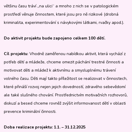
většinu času tráví „na ulici“ a mnoho z nich se v patologickém
prostředí věnuje činnostem, které jsou pro ně rizikové (drobná
kriminalita, experimentování s návykovými látkami, rvačky apod.).
Do aktivit projektu bude zapojeno celkem
100 dětí.
Cíl projektu
: Vhodně zaměřenou nabídkou aktivit, která vychází z
potřeb dětí a mládeže, chceme omezit páchání trestné činnosti a
motivovat děti a mládež k aktivnímu a smysluplnému trávení
volného času. Děti mají takto příležitost se realizovat v činnostech,
které přináší rozvoj nejen jejich dovedností, zdravého sebevědomí
ale také slušného chování. Prostřednictvím motivačních rozhovorů,
diskuzí a besed chceme rovněž zvýšit informovanost dětí v oblasti
prevence kriminální činnosti.
Doba realizace projektu: 1.1. – 31.12.2025