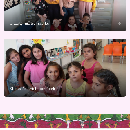
O zlatý míč Šumbarku
Sbírka školních pomůcek