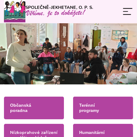
SPOLEČNĚ-JEKHETANE, O. P. S.
Občanská
Terénní
poradna
programy
Nízkoprahové zařízení
Humanitární