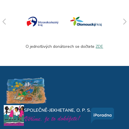
O jednotlivých donátorech se dočtete
ZDE
SPOLEČNĚ-JEKHETANE, O. P. S.