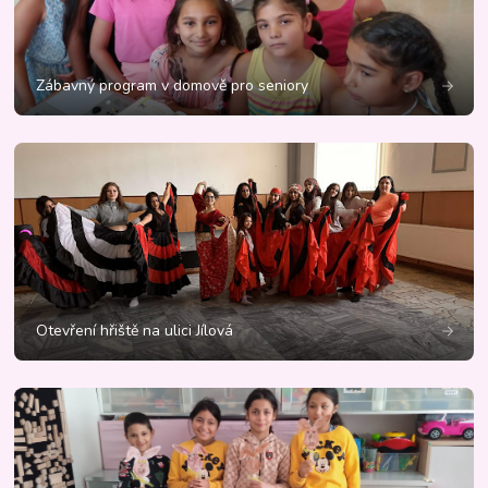
Zábavný program v domově pro seniory
Otevření hřiště na ulici Jílová