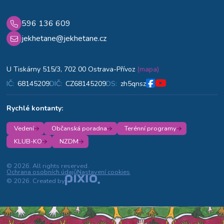
596 136 609
jekhetane@jekhetane.cz
U Tiskárny 515/3, 702 00 Ostrava-Přívoz
(mapa)
IČ:
68145209
DIČ:
CZ68145209
DS:
zh5qnsz
Rychlé kontanty:
Vedení
Občanská poradna
Terénní programy
KLUB-KO
NZDM
© 2026. All rights reserved.
Ochrana osobních údajů
Nastavení cookies
© 2026. Created by