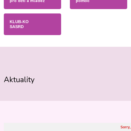
pro děti a mládež
pomoc
KLUB-KO
SASRD
Aktuality
Sorry,