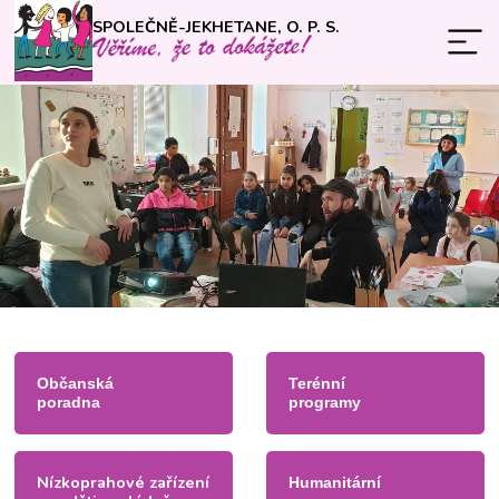
SPOLEČNĚ-JEKHETANE, O. P. S.
Občanská
Terénní
poradna
programy
Nízkoprahové zařízení
Humanitární