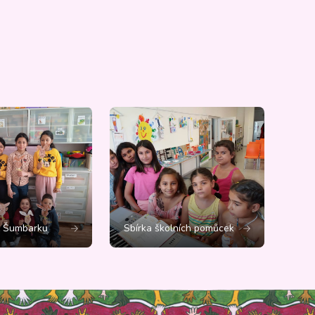
č Šumbarku
Sbírka školních pomůcek