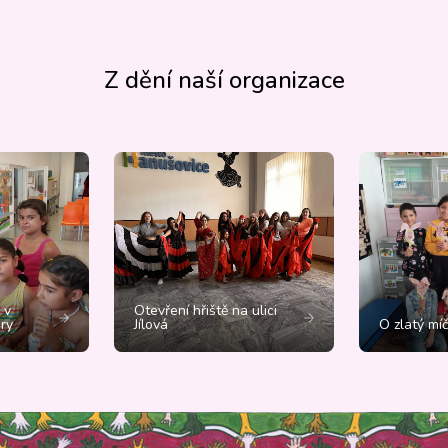
Z dění naší organizace
 v
Otevření hřiště na ulici
ry
Jílová
O zlatý mí