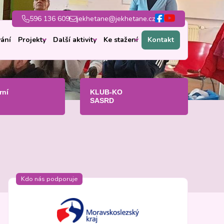
596 136 609
jekhetane@jekhetane.cz
ání
Projekty
Další aktivity
Ke stažení
Kontakt
rní
KLUB-KO
SASRD
Kdo nás podporuje