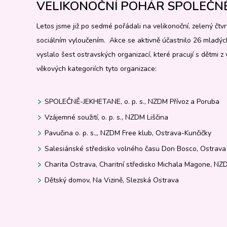
VELIKONOČNÍ POHÁR SPOLEČNĚ
Letos jsme již po sedmé pořádali na velikonoční, zelený čtvr
sociálním vyloučením. Akce se aktivně účastnilo 26 mladýc
vyslalo šest ostravských organizací, které pracují s dětmi z
věkových kategoriích tyto organizace:
SPOLEČNĚ-JEKHETANE, o. p. s., NZDM Přívoz a Poruba
Vzájemné soužití, o. p. s., NZDM Liščina
Pavučina o. p. s.,, NZDM Free klub, Ostrava-Kunčičky
Salesiánské středisko volného času Don Bosco, Ostrava
Charita Ostrava, Charitní středisko Michala Magone, N
Dětský domov, Na Vizině, Slezská Ostrava