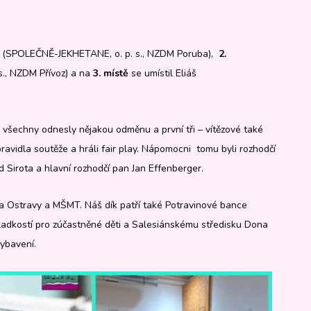
(SPOLEČNĚ-JEKHETANE, o. p. s., NZDM Poruba),
2.
., NZDM Přívoz) a na
3. místě
se umístil Eliáš
si všechny odnesly nějakou odměnu a první tři – vítězové také
pravidla soutěže a hráli fair play. Nápomocni tomu byli rozhodčí
d Sirota a hlavní rozhodčí pan Jan Effenberger.
ta Ostravy a MŠMT. Náš dík patří také Potravinové bance
 sladkostí pro zúčastněné děti a Salesiánskému středisku Dona
vybavení.