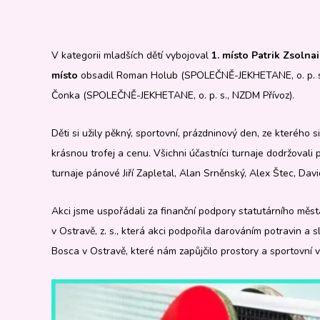
V kategorii mladších dětí vybojoval
1. místo Patrik Zsolnai
místo
obsadil Roman Holub (SPOLEČNĚ-JEKHETANE, o. p. s
Čonka
(SPOLEČNĚ-JEKHETANE, o. p. s., NZDM Přívoz).
Děti si užily pěkný, sportovní, prázdninový den, ze kterého 
krásnou trofej a cenu. Všichni účastníci turnaje dodržovali 
turnaje pánové Jiří Zapletal, Alan Srněnský, Alex Štec, Davi
Akci jsme uspořádali za finanční podpory statutárního měs
v Ostravě, z. s., která akci podpořila darováním potravin a
Bosca v Ostravě, které nám zapůjčilo prostory a sportovní 