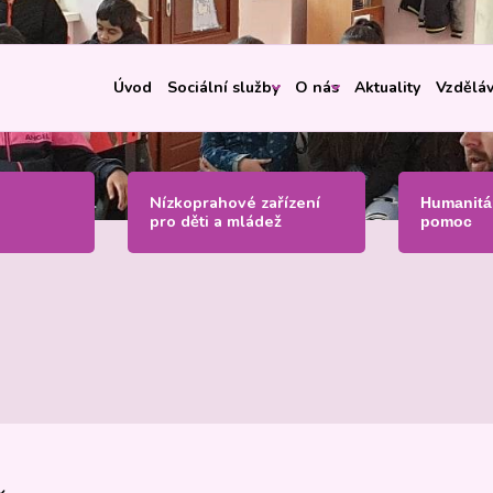
Úvod
Sociální služby
O nás
Aktuality
Vzděláv
Nízkoprahové zařízení
Humanitá
pro děti a mládež
pomoc