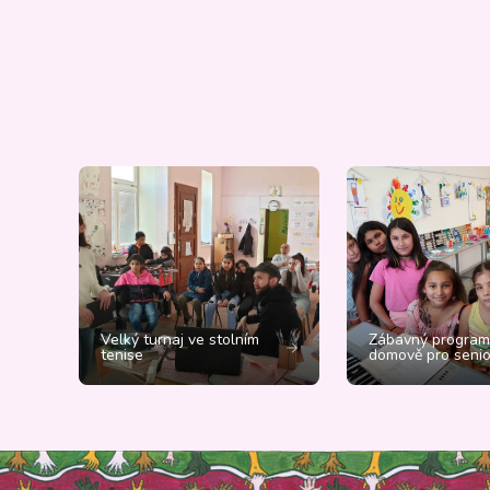
Velký turnaj ve stolním
Zábavný program
tenise
domově pro senio