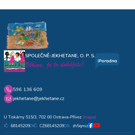
SPOLEČNĚ-JEKHETANE, O. P. S.
596 136 609
jekhetane@jekhetane.cz
U Tiskárny 515/3, 702 00 Ostrava-Přívoz
(mapa)
IČ:
68145209
DIČ:
CZ68145209
DS:
zh5qnsz