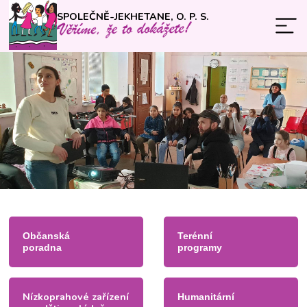
SPOLEČNĚ-JEKHETANE, O. P. S.
Občanská
Terénní
poradna
programy
Nízkoprahové zařízení
Humanitární