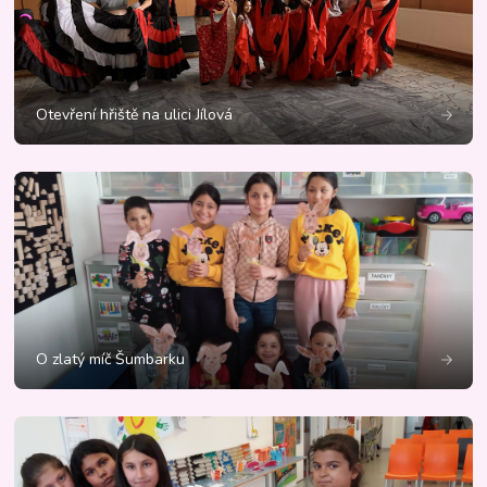
Otevření hřiště na ulici Jílová
O zlatý míč Šumbarku