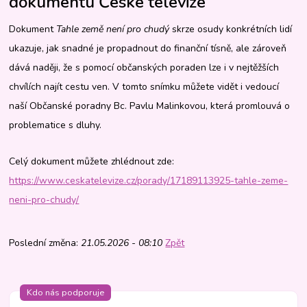
dokumentu České televize
Dokument
Tahle země není pro chudý
skrze osudy konkrétních lidí
ukazuje, jak snadné je propadnout do finanční tísně, ale zároveň
dává naději, že s pomocí občanských poraden lze i v nejtěžších
chvílích najít cestu ven. V tomto snímku můžete vidět i vedoucí
naší Občanské poradny Bc. Pavlu Malinkovou, která promlouvá o
problematice s dluhy.
Celý dokument můžete zhlédnout zde:
https://www.ceskatelevize.cz/porady/17189113925-tahle-zeme-
neni-pro-chudy/
Poslední změna:
21.05.2026 - 08:10
Zpět
Kdo nás podporuje