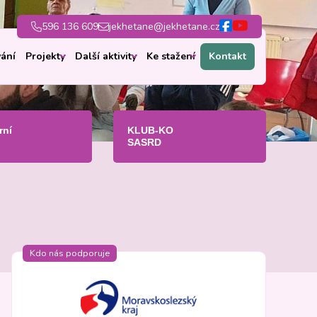
596 136 609
jekhetane@jekhetane.cz
ání
Projekty
Další aktivity
Ke stažení
Kontakt
rní
KLUB-KO
SASRD
Kdo nás podporuje