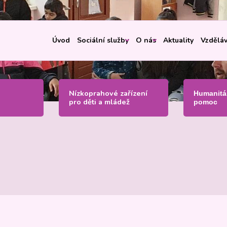
Úvod
Sociální služby
O nás
Aktuality
Vzděláv
Nízkoprahové zařízení
Humanitá
pro děti a mládež
pomoc