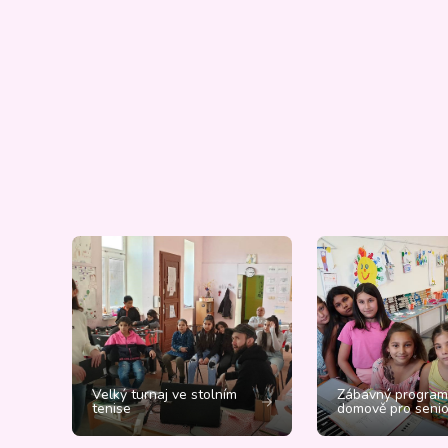
Velký turnaj ve stolním
Zábavný program
tenise
domově pro senio