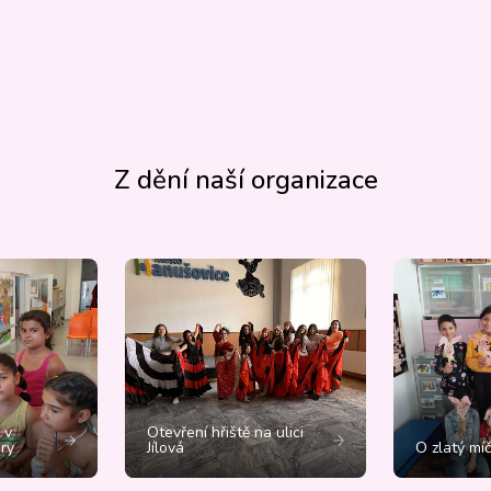
Z dění naší organizace
 v
Otevření hřiště na ulici
ry
Jílová
O zlatý mí