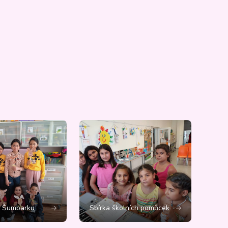
č Šumbarku
Sbírka školních pomůcek