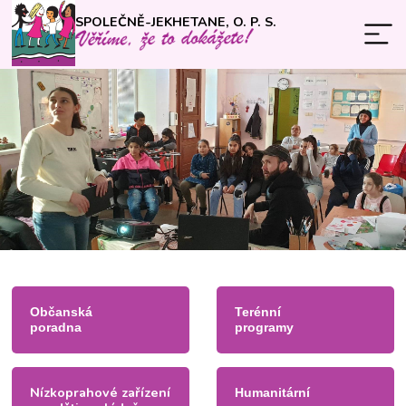
SPOLEČNĚ-JEKHETANE, O. P. S.
Občanská
Terénní
poradna
programy
Nízkoprahové zařízení
Humanitární