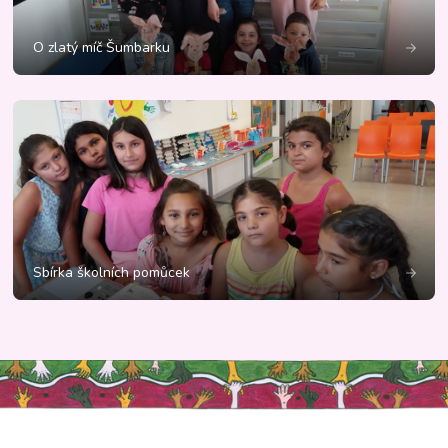
O zlatý míč Šumbarku
Sbírka školních pomůcek