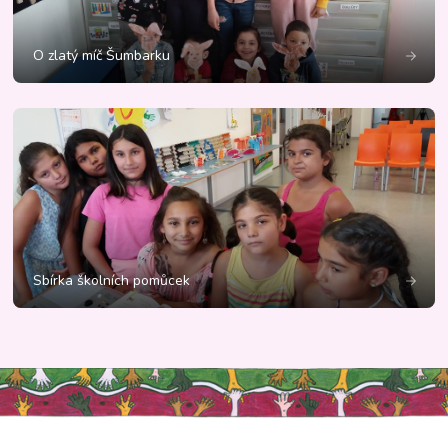
O zlatý míč Šumbarku
Sbírka školních pomůcek