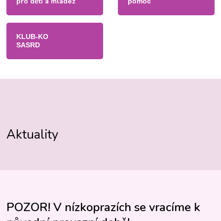
pro děti a mládež
pomoc
KLUB-KO
SASRD
Aktuality
POZOR! V nízkoprazích se vracíme k