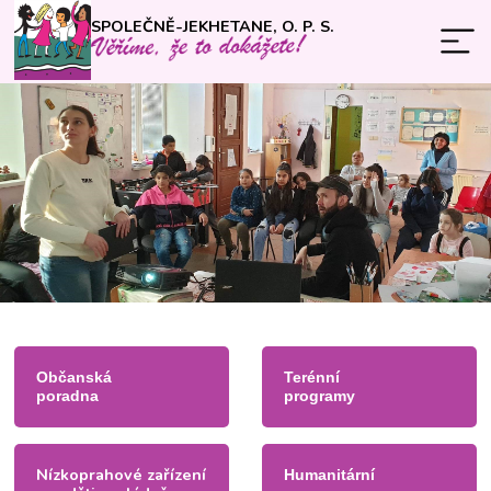
SPOLEČNĚ-JEKHETANE, O. P. S.
Občanská
Terénní
poradna
programy
Nízkoprahové zařízení
Humanitární