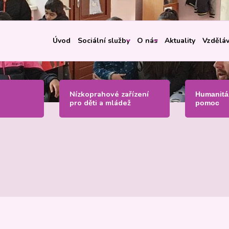
Úvod
Sociální služby
O nás
Aktuality
Vzděláv
Nízkoprahové zařízení
Humanitá
pro děti a mládež
pomoc