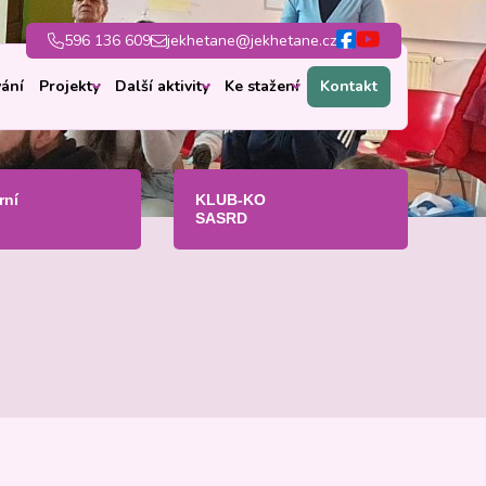
596 136 609
jekhetane@jekhetane.cz
ání
Projekty
Další aktivity
Ke stažení
Kontakt
rní
KLUB-KO
SASRD