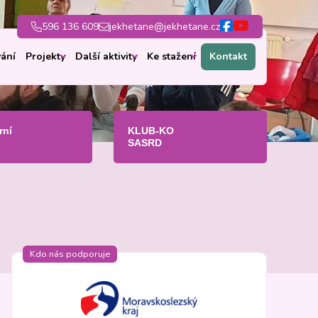
596 136 609
jekhetane@jekhetane.cz
ání
Projekty
Další aktivity
Ke stažení
Kontakt
rní
KLUB-KO
SASRD
Kdo nás podporuje