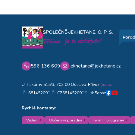
SPOLEČNĚ-JEKHETANE, O. P. S.
596 136 609
jekhetane@jekhetane.cz
U Tiskárny 515/3, 702 00 Ostrava-Přívoz
(mapa)
IČ:
68145209
DIČ:
CZ68145209
DS:
zh5qnsz
Rychlé kontanty:
Vedení
Občanská poradna
Terénní programy