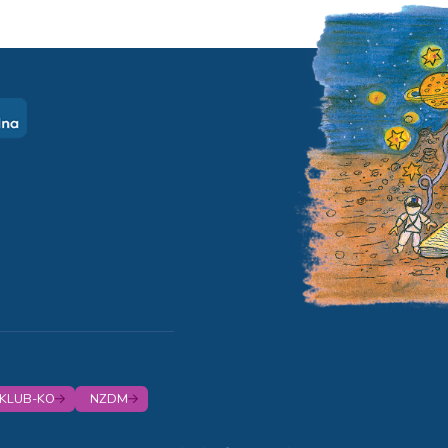
KLUB-KO
NZDM