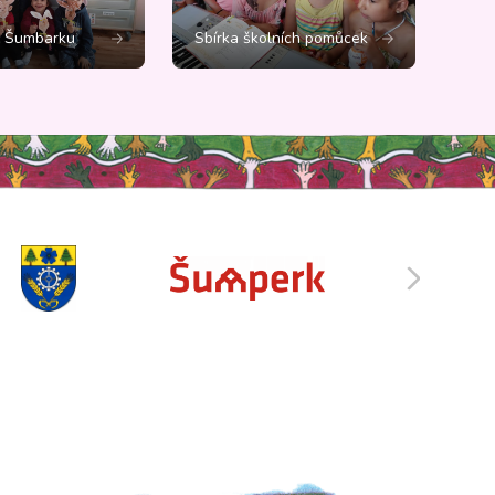
č Šumbarku
Sbírka školních pomůcek