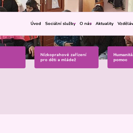
Úvod
Sociální služby
O nás
Aktuality
Vzděláv
Nízkoprahové zařízení
Humanitá
pro děti a mládež
pomoc