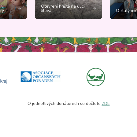
 v
Otevření hřiště na ulici
ry
Jílová
O zlatý mí
O jednotlivých donátorech se dočtete
ZDE