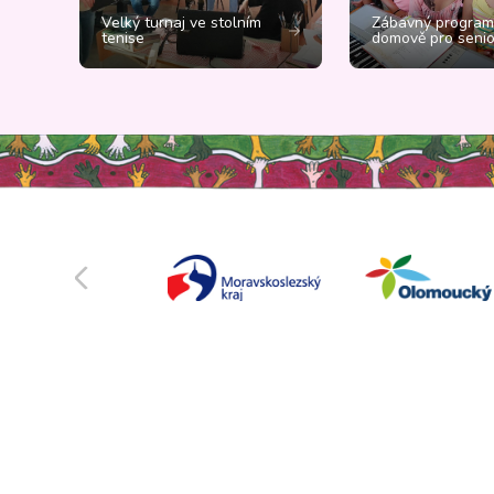
Velký turnaj ve stolním
Zábavný program
tenise
domově pro senio