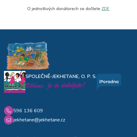
O jednotlivých donátorech se dočtete
ZDE
SPOLEČNĚ-JEKHETANE, O. P. S.
596 136 609
jekhetane@jekhetane.cz