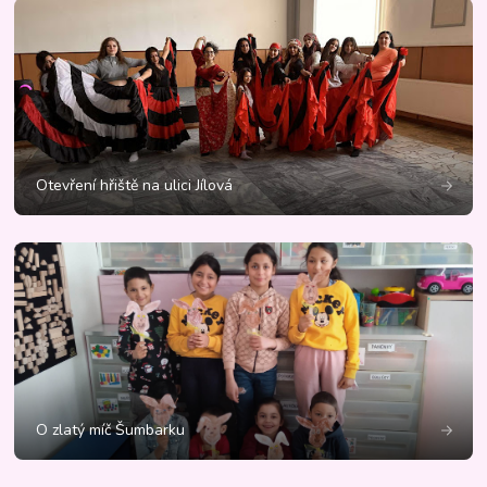
Otevření hřiště na ulici Jílová
O zlatý míč Šumbarku