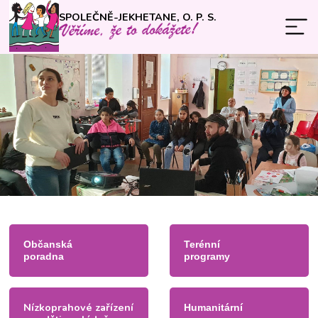
SPOLEČNĚ-JEKHETANE, O. P. S.
Občanská
Terénní
poradna
programy
Nízkoprahové zařízení
Humanitární