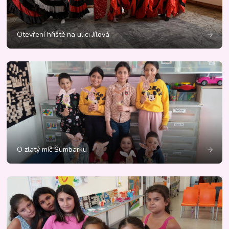
Otevření hřiště na ulici Jílová
O zlatý míč Šumbarku