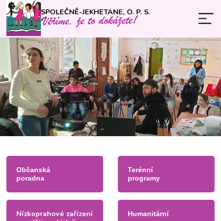
SPOLEČNĚ-JEKHETANE, O. P. S.
Občanská
Terénní
poradna
programy
Nízkoprahové zařízení
Humanitární