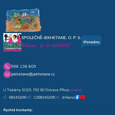
SPOLEČNĚ-JEKHETANE, O. P. S.
596 136 609
jekhetane@jekhetane.cz
U Tiskárny 515/3, 702 00 Ostrava-Přívoz
(mapa)
IČ:
68145209
DIČ:
CZ68145209
DS:
zh5qnsz
Rychlé kontanty: