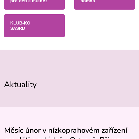
pro děti a mládež
pomoc
KLUB-KO
SASRD
Aktuality
Měsíc únor v nízkoprahovém zařízení