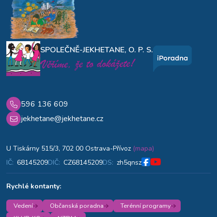
SPOLEČNĚ-JEKHETANE, O. P. S.
596 136 609
jekhetane@jekhetane.cz
U Tiskárny 515/3, 702 00 Ostrava-Přívoz
(mapa)
IČ:
68145209
DIČ:
CZ68145209
DS:
zh5qnsz
Rychlé kontanty:
Vedení
Občanská poradna
Terénní programy