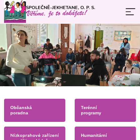
SPOLEČNĚ-JEKHETANE, O. P. S.
Občanská
Terénní
poradna
programy
Nízkoprahové zařízení
Humanitární