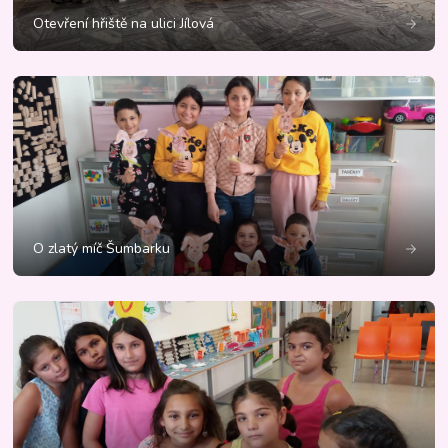
Otevření hřiště na ulici Jílová
O zlatý míč Šumbarku