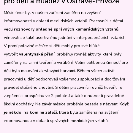
pro děti a mládež v Ostravě-Přívoze
Měsíc únor byl v našem zařízení zaměřen na zvýšení
informovanosti v oblasti mezilidských vztahů. Pracovníci s dětmi
vedli
rozhovory ohledně správných kamarádských vztahů
,
věnovali se také asertivnímu jednání v interpersonálních vztazích.
V první polovině měsíce si děti mohly pro své blízké
vytvořit
valentýnská přání
, proběhly rovněž aktivity, které byly
zaměřeny na zimní tvoření a vyrábění. Velmi oblíbenou činností pro
děti bylo malování akrylovými barvami. Během všech aktivit
pracovníci u dětí podporovali vzájemnou spolupráci a dodržování
pravidel slušného chování. S dětmi pracovníci rovněž hovořili o
zlepšení si prospěchu ve 2. pololetí a také o nutnosti pravidelné
školní docházky. Na závěr měsíce proběhla beseda s názvem:
Když
je někdo, na kom mi záleží
, která byla zaměřena na zvýšení
informovanosti v oblasti správných mezilidských vztahů.