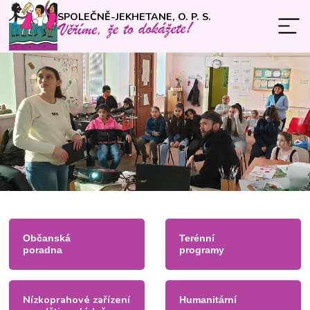
SPOLEČNĚ-JEKHETANE, O. P. S.
Občanská
Terénní
poradna
programy
Nízkoprahové zařízení
Humanitární