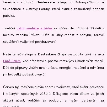
tanečních souborů
Devleskere čhaja
z Ostravy-Přívozu a
Slunečnice
z Ostravy-Poruby, která sklidila zasloužený potlesk
publika.
Tradiční
Letní soutěže v běhu
se zúčastnilo přibližně 30 dětí z
lokality zadního Přívozu. Děti si užily radost z pohybu, zdravé
soutěžení i vzájemné povzbuzování.
Naše taneční skupina
Devleskere čhaja
vystoupila také na akci
Lidé lidem
, kde představila pásmo romských i moderních tanců.
Děti do přípravy vložily mnoho času, energie i nadšení a odměnou
jim byl velký potlesk diváků.
Červen byl měsícem plným sportu, tvořivosti, vzdělávání, prevence
i krásných společných zážitků. Děkujeme všem dětem za jejich
aktivní účast, rodičům za podporu a našim partnerům za