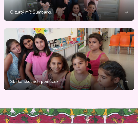
O zlatý míč Šumbarku
Sbírka školních pomůcek