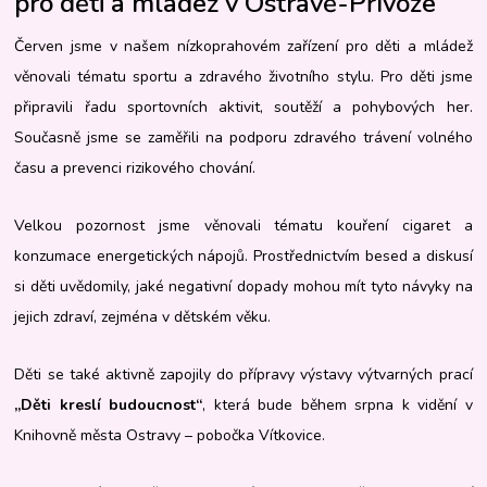
pro děti a mládež v Ostravě-Přívoze
Červen jsme v našem nízkoprahovém zařízení pro děti a mládež
věnovali tématu sportu a zdravého životního stylu. Pro děti jsme
připravili řadu sportovních aktivit, soutěží a pohybových her.
Současně jsme se zaměřili na podporu zdravého trávení volného
času a prevenci rizikového chování.
Velkou pozornost jsme věnovali tématu kouření cigaret a
konzumace energetických nápojů. Prostřednictvím besed a diskusí
si děti uvědomily, jaké negativní dopady mohou mít tyto návyky na
jejich zdraví, zejména v dětském věku.
Děti se také aktivně zapojily do přípravy výstavy výtvarných prací
„Děti kreslí budoucnost“
, která bude během srpna k vidění v
Knihovně města Ostravy – pobočka Vítkovice.