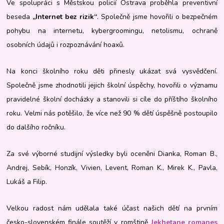
Ve spolupráci s Městskou policií Ostrava proběhla preventivní
beseda
„Internet bez rizik“
. Společně jsme hovořili o bezpečném
pohybu na internetu, kybergroomingu, netolismu, ochraně
osobních údajů i rozpoznávání hoaxů.
Na konci školního roku děti přinesly ukázat svá vysvědčení.
Společně jsme zhodnotili jejich školní úspěchy, hovořili o významu
pravidelné školní docházky a stanovili si cíle do příštího školního
roku. Velmi nás potěšilo, že více než 90 % dětí úspěšně postoupilo
do dalšího ročníku.
Za své výborné studijní výsledky byli oceněni Dianka, Roman B.,
Andrej, Sebík, Honzík, Vivien, Levent, Roman K., Mirek K., Pavla,
Lukáš a Filip.
Velkou radost nám udělala také účast našich dětí na prvním
česko-slovenském finále soutěží v romštině
Jekhetane romanes