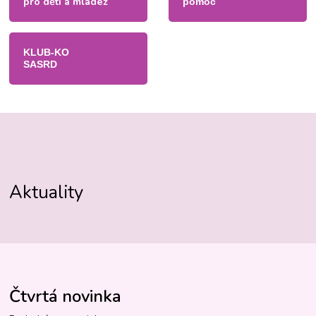
pro děti a mládež
pomoc
KLUB-KO
SASRD
Aktuality
Čtvrtá novinka