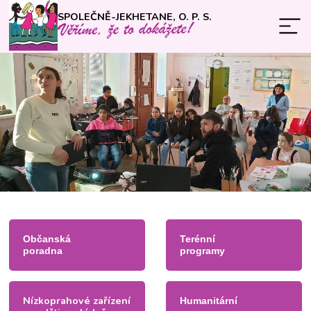
SPOLEČNĚ-JEKHETANE, O. P. S.
Občanská
Terénní
poradna
programy
Nízkoprahové zařízení
Humanitární