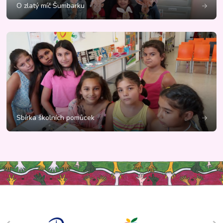
O zlatý míč Šumbarku
Sbírka školních pomůcek