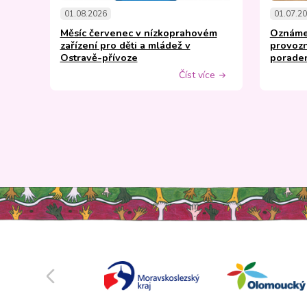
01.08.2026
01.07.2
Měsíc červenec v nízkoprahovém
Oznáme
zařízení pro děti a mládež v
provozn
Ostravě-přívoze
porade
ce
Číst více