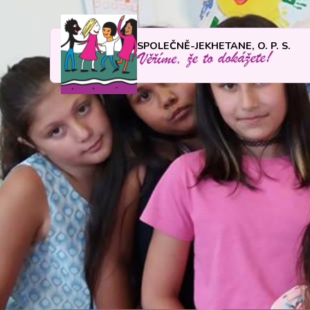
SPOLEČNĚ-JEKHETANE, O. P. S.