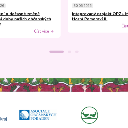
026
30.06.2026
ní o dočasné změně
Integrovaný projekt OPZ+ 
í doby našich občanských
Horní Pomoraví II.
n
Čís
Číst více