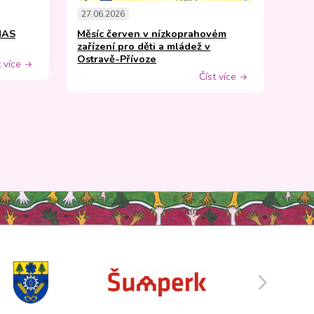
27.06.2026
26.0
MAS
Měsíc červen v nízkoprahovém
Práz
zařízení pro děti a mládež v
nízk
Ostravě-Přívoze
t více
Číst více