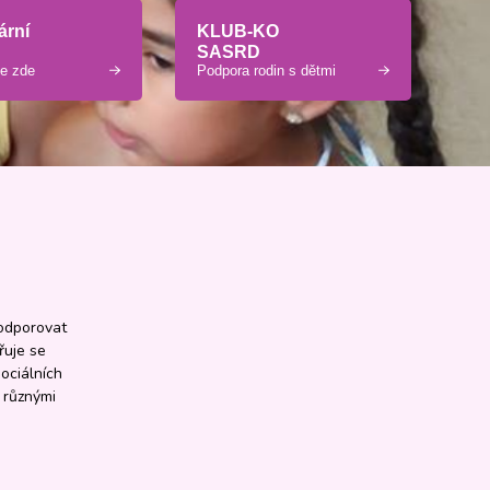
ární
KLUB-KO
SASRD
se zde
Podpora rodin s dětmi
podporovat
řuje se
ociálních
 různými