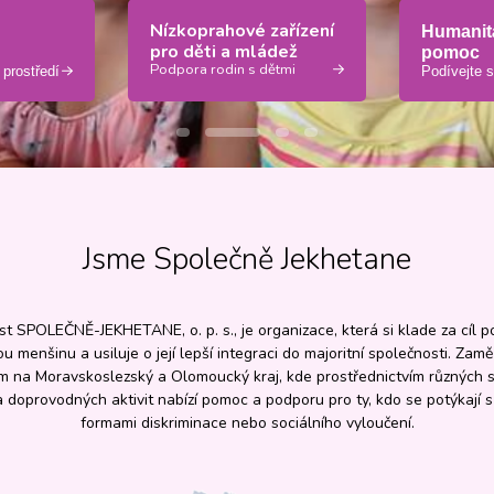
Nízkoprahové zařízení
Humanit
pro děti a mládež
pomoc
Podpora rodin s dětmi
prostředí
Podívejte 
Jsme Společně Jekhetane
t SPOLEČNĚ-JEKHETANE, o. p. s., je organizace, která si klade za cíl 
u menšinu a usiluje o její lepší integraci do majoritní společnosti. Zamě
m na Moravskoslezský a Olomoucký kraj, kde prostřednictvím různých s
a doprovodných aktivit nabízí pomoc a podporu pro ty, kdo se potýkají s
formami diskriminace nebo sociálního vyloučení.