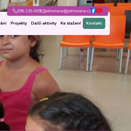
596 136 609
jekhetane@jekhetane.cz
ání
Projekty
Další aktivity
Ke stažení
Kontakt