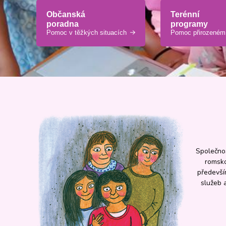
Občanská
Terénní
poradna
programy
Pomoc v těžkých situacích
Pomoc přirozeném 
Společnos
romsko
předevší
služeb 