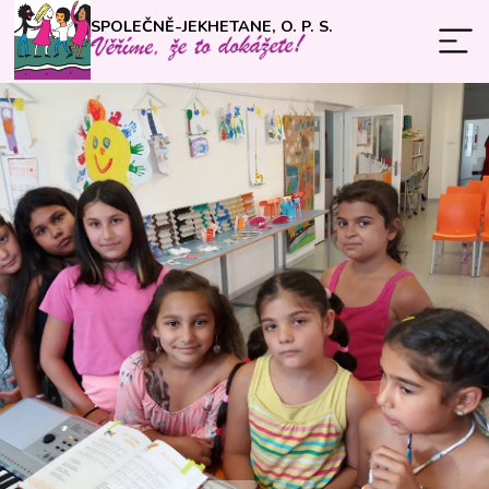
SPOLEČNĚ-JEKHETANE, O. P. S.