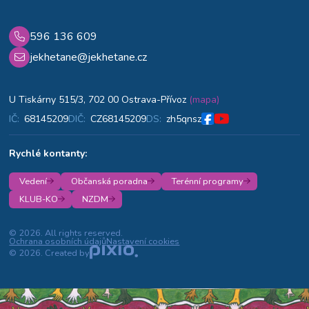
596 136 609
jekhetane@jekhetane.cz
U Tiskárny 515/3, 702 00 Ostrava-Přívoz
(mapa)
IČ:
68145209
DIČ:
CZ68145209
DS:
zh5qnsz
Rychlé kontanty:
Vedení
Občanská poradna
Terénní programy
KLUB-KO
NZDM
© 2026. All rights reserved.
Ochrana osobních údajů
Nastavení cookies
© 2026. Created by